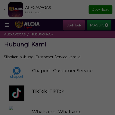
ALEXAVEGAS
×
Download
Mobile App
DAFTAR
MASUK
ALEXAVEGAS
HUBUNGI KAMI
Hubungi Kami
Silahkan hubungi Customer Service kami di :
Chaport : Customer Service
TikTok : TikTok
Whatsapp : Whatsapp